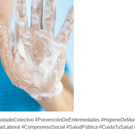
#CuidadoColectivo #PrevenciónDeEnfermedades #HigieneDe
starLaboral #CompromisoSocial #SaludPública #CuidaTuSalu