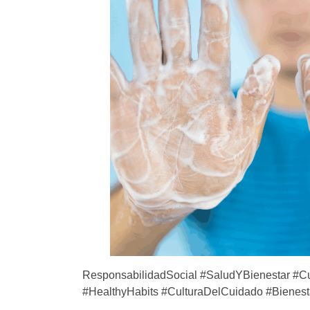
ResponsabilidadSocial #SaludYBienestar 
#HealthyHabits #CulturaDelCuidado #Biene