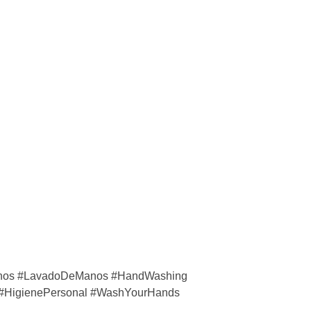
Manos #LavadoDeManos #HandWashing
d #HigienePersonal #WashYourHands