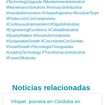
#TechnologyUpgrade
#MantenimientoIndustrial
#MaintenanceSolutions
#InnovaciónIndustrial
#IndustrialInnovation
#VitopelArgentina
#BrücknerTeam
#ProducciónConCompromiso
#ContinuousImprovement
#OrgulloIndustrial
#EngineeringExcellence
#CalidadIndustrial
#QualityMatters
#DesarrolloSostenible
#SustainableGrowth
#CrecimientoConSentido
#SmartGrowth
#TecnologíaYVanguardia
#LeadingTechnology
#TransformaciónIndustrial
#FutureOfIndustry
Noticias relacionadas
Vitopel, pionera en Córdoba en