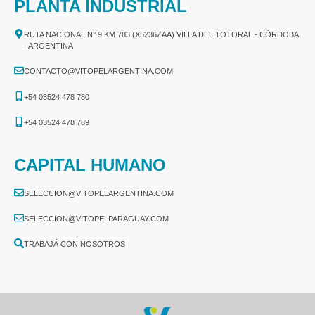
PLANTA INDUSTRIAL
RUTA NACIONAL N° 9 KM 783 (X5236ZAA) VILLA DEL TOTORAL - CÓRDOBA
- ARGENTINA
CONTACTO@VITOPELARGENTINA.COM
+54 03524 478 780​
+54 03524 478 789​
CAPITAL HUMANO
SELECCION@VITOPELARGENTINA.COM
SELECCION@VITOPELPARAGUAY.COM
TRABAJÁ CON NOSOTROS