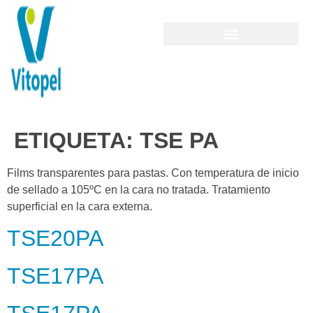
ETIQUETA:
TSE PA
Films transparentes para pastas. Con temperatura de inicio
de sellado a 105ºC en la cara no tratada. Tratamiento
superficial en la cara externa.
TSE20PA
TSE17PA