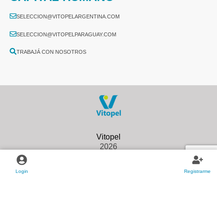
SELECCION@VITOPELARGENTINA.COM
SELECCION@VITOPELPARAGUAY.COM
TRABAJÁ CON NOSOTROS
2026
Login
Registrarme