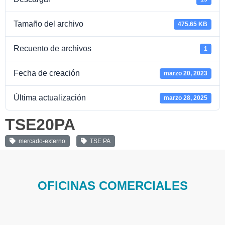
Tamaño del archivo
475.65 KB
Recuento de archivos
1
Fecha de creación
marzo 20, 2023
Última actualización
marzo 28, 2025
TSE20PA
mercado-externo
TSE PA
OFICINAS COMERCIALES