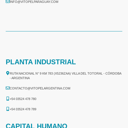
INFO@VITOPELPARAGUAY.COM
PLANTA INDUSTRIAL
RUTA NACIONAL N° 9 KM 783 (X5236ZAA) VILLA DEL TOTORAL - CÓRDOBA
- ARGENTINA
CONTACTO@VITOPELARGENTINA.COM
+54 03524 478 780​
+54 03524 478 789​
CAPITAL HUMANO