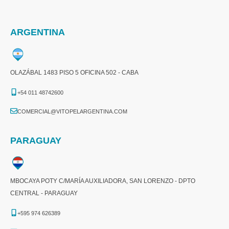
ARGENTINA
OLAZÁBAL 1483 PISO 5 OFICINA 502 - CABA
+54 011 48742600​
COMERCIAL@VITOPELARGENTINA.COM​
PARAGUAY
MBOCAYA POTY C/MARÍA AUXILIADORA, SAN LORENZO - DPTO
CENTRAL - PARAGUAY
+595 974 626389