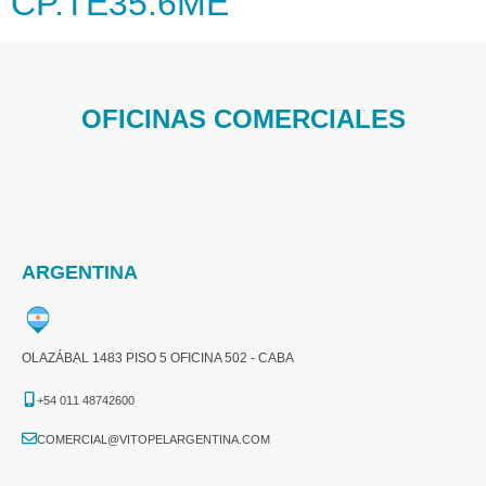
CP.TE35.6ME
OFICINAS COMERCIALES
ARGENTINA
OLAZÁBAL 1483 PISO 5 OFICINA 502 - CABA
+54 011 48742600​
COMERCIAL@VITOPELARGENTINA.COM​