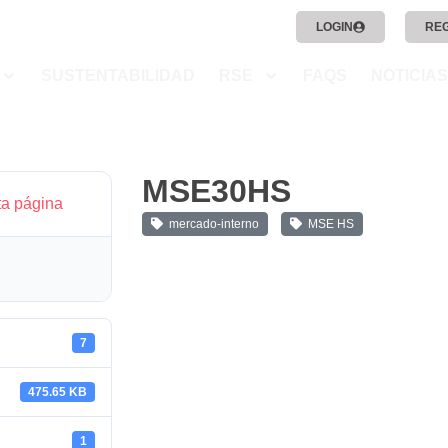
LOGIN
RE
SUSTENTABILIDAD
RSE
FAQS
NOTICIAS
MSE30HS
ta página
mercado-interno
MSE HS
7
475.65 KB
1