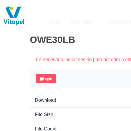
HOME
COMPANY
PRODUC
OWE30LB
Es necesario iniciar sesión para acceder a es
Login
Download
File Size
File Count