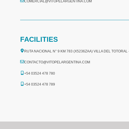
COMERCIAL@VITOPELARGENTINA.COM​
FACILITIES
RUTA NACIONAL N° 9 KM 783 (X5236ZAA) VILLA DEL TOTORAL
CONTACTO@VITOPELARGENTINA.COM
+54 03524 478 780​
+54 03524 478 789​