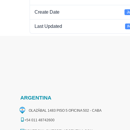
Create Date
J
Last Updated
F
ARGENTINA
OLAZÁBAL 1483 PISO 5 OFICINA 502 - CABA
+54 011 48742600​