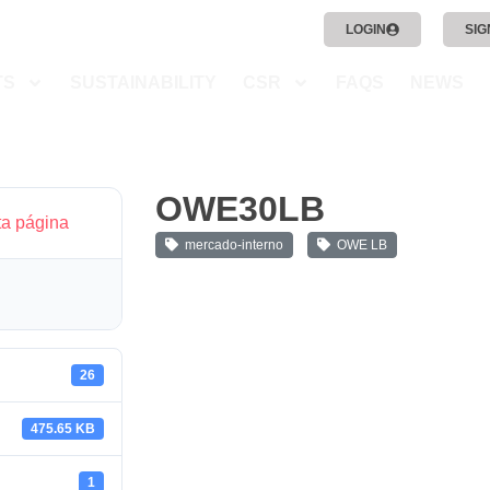
LOGIN
SIG
TS
SUSTAINABILITY
CSR
FAQS
NEWS
OWE30LB
ta página
mercado-interno
OWE LB
26
475.65 KB
1