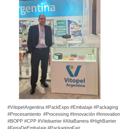
#VitopelArgentina #PackExpo #Embalaje #Packaging
#Procesamiento #Processing #Innovación #Innovation
#BOPP #CPP #Vitobarrier #AltaBarrera #HighBarrier
#FeriaDeEmbalaje #PackagingFair