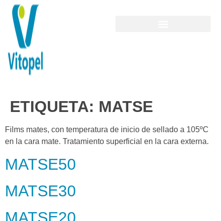
ETIQUETA:
MATSE
Films mates, con temperatura de inicio de sellado a 105ºC
en la cara mate. Tratamiento superficial en la cara externa.
MATSE50
MATSE30
MATSE20