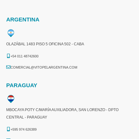
ARGENTINA
OLAZÁBAL 1483 PISO 5 OFICINA 502 - CABA
+54 011 48742600​
COMERCIAL@VITOPELARGENTINA.COM​
PARAGUAY
MBOCAYA POTY C/MARÍA AUXILIADORA, SAN LORENZO - DPTO
CENTRAL - PARAGUAY
+595 974 626389