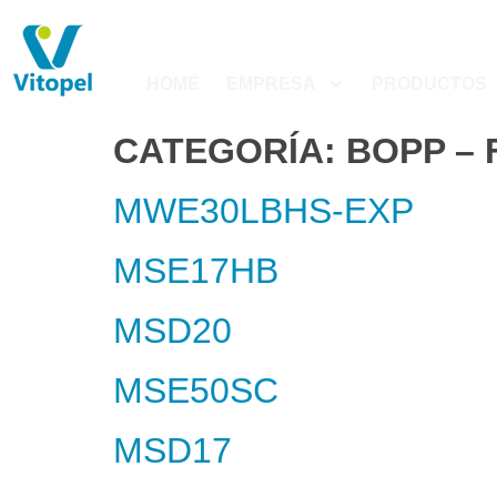
HOME
EMPRESA
PRODUCTOS
CATEGORÍA:
BOPP – 
MWE30LBHS-EXP
MSE17HB
MSD20
MSE50SC
MSD17