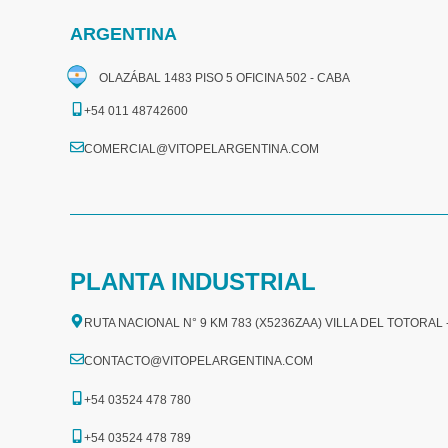
ARGENTINA
OLAZÁBAL 1483 PISO 5 OFICINA 502 - CABA
+54 011 48742600​
COMERCIAL@VITOPELARGENTINA.COM​
PLANTA INDUSTRIAL
RUTA NACIONAL N° 9 KM 783 (X5236ZAA) VILLA DEL TOTORAL
CONTACTO@VITOPELARGENTINA.COM
+54 03524 478 780​
+54 03524 478 789​