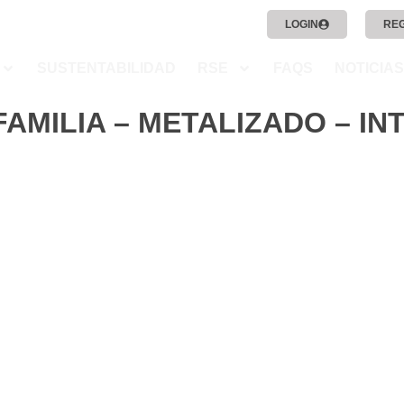
LOGIN
RE
SUSTENTABILIDAD
RSE
FAQS
NOTICIAS
FAMILIA – METALIZADO – I